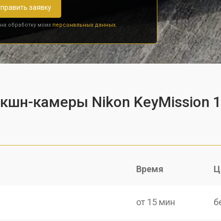
править заявку
 на обработку моих
персональных данных.
экшн-камеры Nikon KeyMission 
Время
Ц
от 15 мин
б