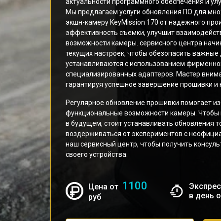
актуальности программного обеспечения и ул
Мы предлагаем услуги обновления ПО для мн
экшн-камеру KeyMission 170 от надежного про
эффективность съемки, улучшит взаимодейст
возможности камеры. сервисного центра начи
текущих настроек, чтобы обезопасить важные
устанавливаются с использованием фирменно
специализированных адаптеров. Мастер внима
гарантируя успешное завершение прошивки и к
Регулярное обновление прошивки помогает из
функциональные возможности камеры. Чтобы 
в будущем, стоит устанавливать обновления 
воздерживаться от экспериментов с неофици
наш сервисный центр, чтобы получить консул
своего устройства.
1100
Экспрес
Цена от
в день 
руб