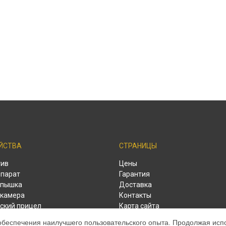
ЙСТВА
СТРАНИЦЫ
тив
Цены
парат
Гарантия
спышка
Доставка
камера
Контакты
ский прицел
Карта сайта
ый дальномер
обеспечения наилучшего пользовательского опыта. Продолжая испол