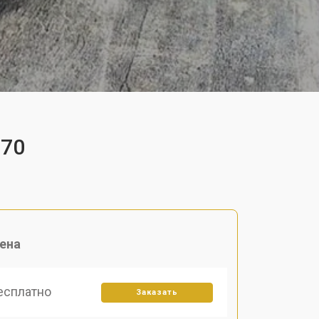
170
ена
есплатно
Заказать