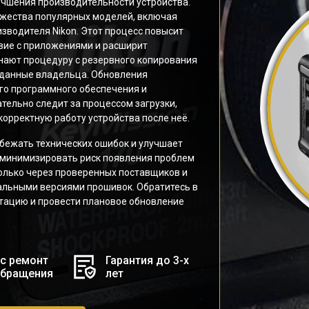
учшения производительности устройства.
ожества популярных моделей, включая
изводителя Nikon. Этот процесс повысит
вие с приложениями и расширит
нают процедуру с резервного копирования
 данные владельца. Обновления
го программного обеспечения и
тельно следит за процессом загрузки,
орректную работу устройства после неё.
бежать технических ошибок и улучшает
минимизировать риск появления проблем
только через проверенных поставщиков и
альными версиями прошивок. Обратитесь в
ьтацию и провести плановое обновление
с ремонт
Гарантия до 3-х
обращения
лет