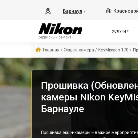
Красноарм
Барнаул
▼
УСЛУГИ
Сервисный ремонт
Главная
/
Экшен-камера
/
KeyMission 170
/
Пр
Прошивка (Обновлен
камеры Nikon KeyMis
Барнауле
Прошивка экшн-камеры – важное мероприяти