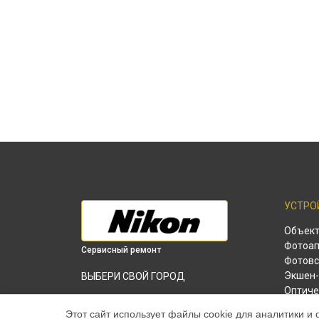
УСТРО
Объек
Фотоап
Сервисный ремонт
Фотов
Экшен-
ВЫБЕРИ СВОЙ ГОРОД
Оптиче
Прошивка (Обновление ПО) экшн-
Лазерн
камеры KeyMission 170 Nikon в
Этот сайт использует файлы cookie для аналитики и 