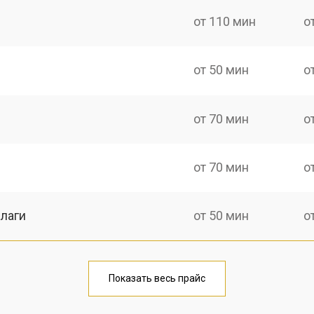
от 110 мин
о
от 50 мин
о
от 70 мин
о
от 70 мин
о
лаги
от 50 мин
о
тридера) sd
от 80 мин
о
Показать весь прайс
от 50 мин
о