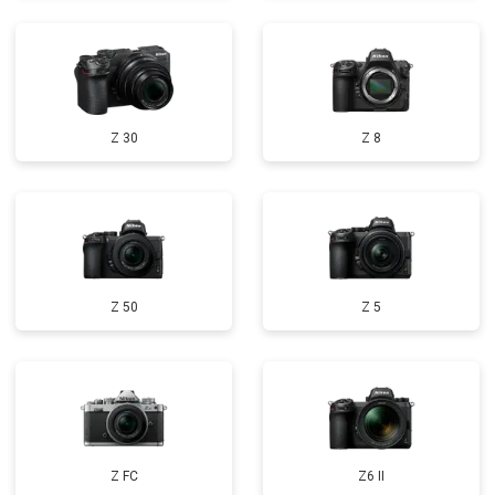
Z 30
Z 8
Z 50
Z 5
Z FC
Z6 II