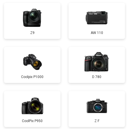
Z9
AW 110
Coolpix P1000
D 780
CoolPix P950
Z F