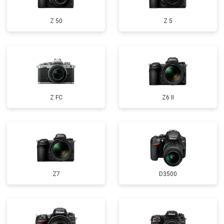
Z 50
Z 5
Z FC
Z6 II
Z7
D3500