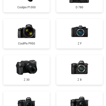
Coolpix P1000
D 780
CoolPix P950
Z F
Z 30
Z 8