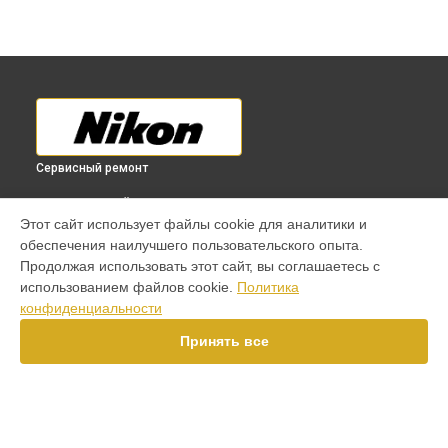
Сервисный ремонт
ВЫБЕРИ СВОЙ ГОРОД
Этот сайт использует файлы cookie для аналитики и
Ремонт материнской платы фотоаппарата Coolpix L120
обеспечения наилучшего пользовательского опыта.
Nikon в
Краснодаре
Продолжая использовать этот сайт, вы соглашаетесь с
Ремонт материнской платы фотоаппарата Coolpix L120
использованием файлов cookie.
Политика
Nikon в
Ростове-на-Дону
конфиденциальности
Ремонт материнской платы фотоаппарата Coolpix L120
Nikon в
Нижнем Новгороде
Принять все
Ремонт материнской платы фотоаппарата Coolpix L120
Nikon в
Новосибирске
Ремонт материнской платы фотоаппарата Coolpix L120
Nikon в
Челябинске
Ремонт материнской платы фотоаппарата Coolpix L120