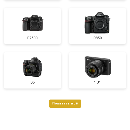
D7500
D850
D5
1 J1