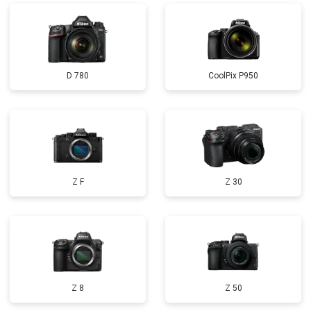
D 780
CoolPix P950
Z F
Z 30
Z 8
Z 50