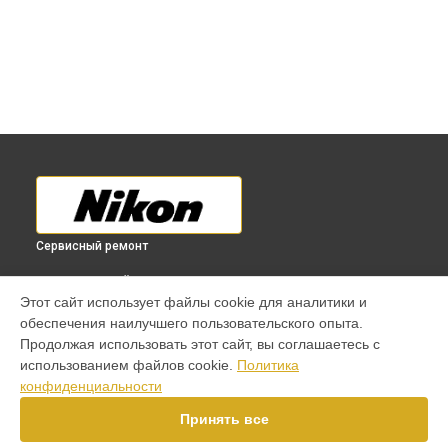
Сервисный ремонт
ВЫБЕРИ СВОЙ ГОРОД
Этот сайт использует файлы cookie для аналитики и
Ремонт материнской платы фотоаппарата Coolpix P1000
обеспечения наилучшего пользовательского опыта.
Nikon в
Краснодаре
Продолжая использовать этот сайт, вы соглашаетесь с
Ремонт материнской платы фотоаппарата Coolpix P1000
использованием файлов cookie.
Политика
Nikon в
Ростове-на-Дону
конфиденциальности
Ремонт материнской платы фотоаппарата Coolpix P1000
Nikon в
Нижнем Новгороде
Принять все
Ремонт материнской платы фотоаппарата Coolpix P1000