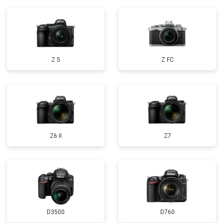
Z 5
Z FC
Z6 II
Z7
D3500
D760