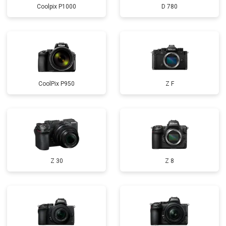
Coolpix P1000
D 780
CoolPix P950
Z F
Z 30
Z 8