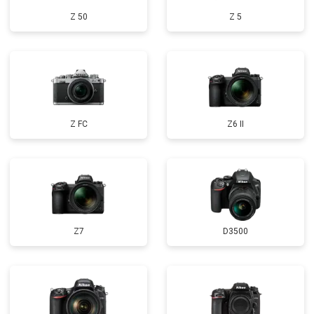
Z 50
Z 5
Z FC
Z6 II
Z7
D3500