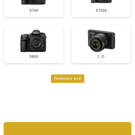
D760
D7500
D850
1 J1