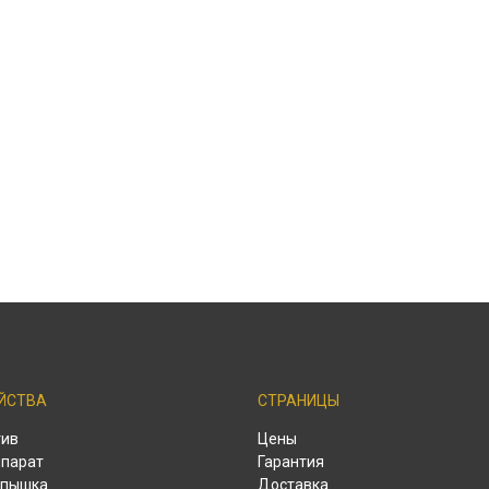
ЙСТВА
СТРАНИЦЫ
тив
Цены
парат
Гарантия
спышка
Доставка