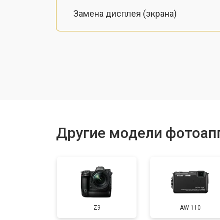
Замена дисплея (экрана)
Замена микрофона
Замена кнопки включения
Замена байонета
Другие модели фотоап
Замена платы отсека карты памяти
Замена CCD/CMOS матрицы
Z9
AW 110
Ремонт материнской платы