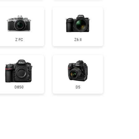
т 3100 ₽
Заказать
Z FC
Z6 II
D850
D5