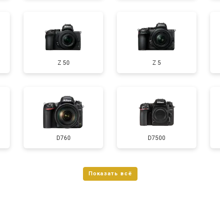
от 90 мин
о
Z 50
Z 5
D760
D7500