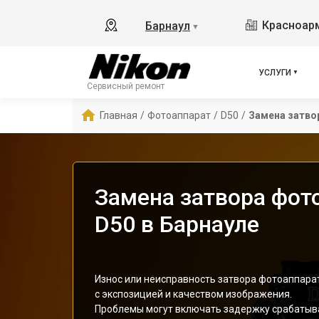
Красноарм
Барнаул
▼
УСЛУГИ
Сервисный ремонт
Главная
/
Фотоаппарат
/
D50
/
Замена затво
Замена затвора фот
D50 в Барнауле
Износ или неисправность затвора фотоаппара
с экспозицией и качеством изображения.
Проблемы могут включать задержку срабатыва