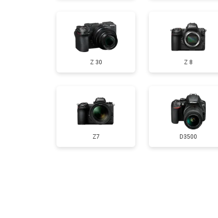
Чистка матрицы
Z 30
Z 8
Z7
D3500