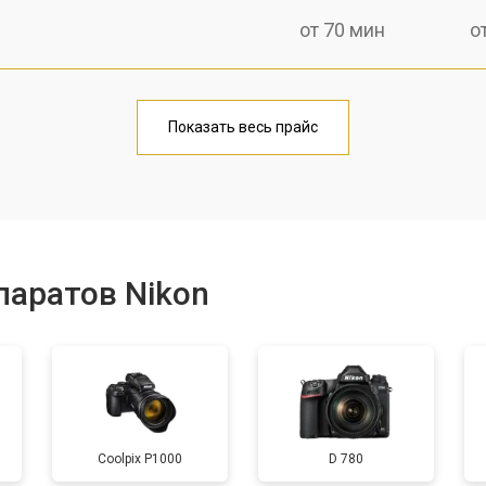
от 70 мин
о
от 60 мин
о
Показать весь прайс
от 70 мин
о
от 60 мин
о
паратов Nikon
от 110 мин
о
от 120 мин
о
Coolpix P1000
D 780
от 60 мин
о