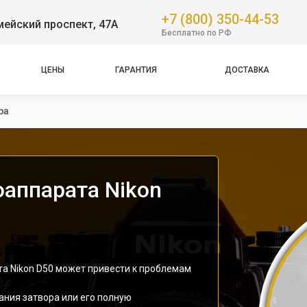
+7 (800) 350-44-53
ейский проспект, 47А
Бесплатно по РФ
ЦЕНЫ
ГАРАНТИЯ
ДОСТАВКА
ра
оаппарата Nikon
та Nikon D50 может привести к проблемам
ния затвора или его полную