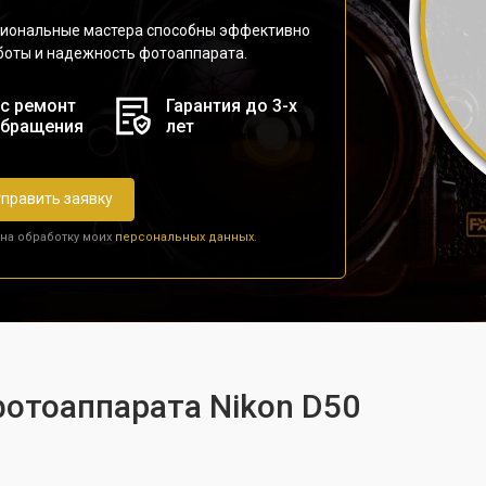
сиональные мастера способны эффективно
аботы и надежность фотоаппарата.
с ремонт
Гарантия до 3-х
обращения
лет
править заявку
 на обработку моих
персональных данных.
фотоаппарата Nikon D50