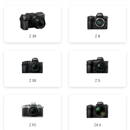
Z 30
Z 8
Z 50
Z 5
Z FC
Z6 II