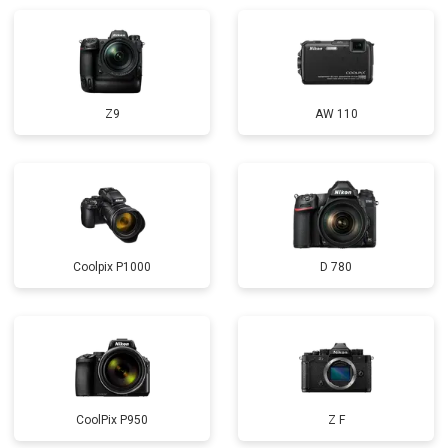
Z9
AW 110
Coolpix P1000
D 780
CoolPix P950
Z F