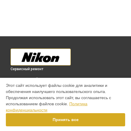
Сервисный ремонт
ВЫБЕРИ СВОЙ ГОРОД
Этот сайт использует файлы cookie для аналитики и
Замена фокусировочного экрана фотоаппарата D5100
обеспечения наилучшего пользовательского опыта.
Nikon в
Краснодаре
Продолжая использовать этот сайт, вы соглашаетесь с
Замена фокусировочного экрана фотоаппарата D5100
использованием файлов cookie.
Политика
Nikon в
Ростове-на-Дону
конфиденциальности
Замена фокусировочного экрана фотоаппарата D5100
Nikon в
Нижнем Новгороде
Принять все
Замена фокусировочного экрана фотоаппарата D5100
Nikon в
Новосибирске