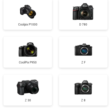
Coolpix P1000
D 780
CoolPix P950
Z F
Z 30
Z 8