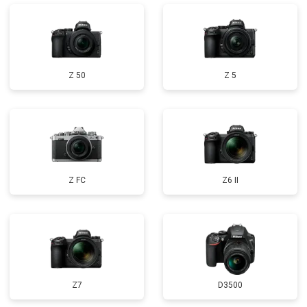
Z 50
Z 5
Z FC
Z6 II
Z7
D3500