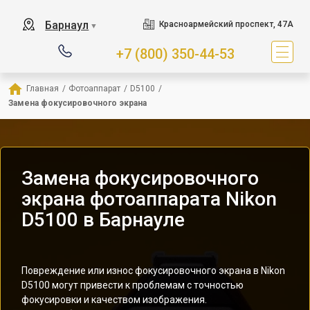
Барнаул
Красноармейский проспект, 47А
▼
+7 (800) 350-44-53
Главная
/
Фотоаппарат
/
D5100
/
Замена фокусировочного экрана
Замена фокусировочного
экрана фотоаппарата Nikon
D5100 в Барнауле
Повреждение или износ фокусировочного экрана в Nikon
D5100 могут привести к проблемам с точностью
фокусировки и качеством изображения.