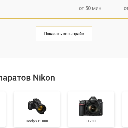
от 50 мин
о
от 80 мин
о
Показать весь прайс
от 50 мин
о
от 100 мин
о
паратов Nikon
от 70 мин
о
от 80 мин
о
Coolpix P1000
D 780
от 70 мин
о