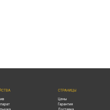
ЙСТВА
СТРАНИЦЫ
тив
Цены
парат
Гарантия
спышка
Доставка