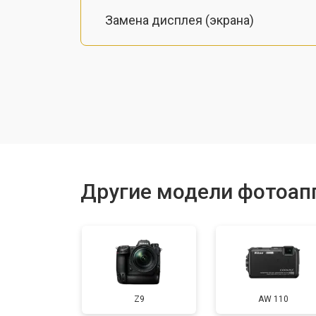
Замена дисплея (экрана)
Замена микрофона
Замена кнопки включения
Замена байонета
Другие модели фотоап
Замена платы отсека карты памяти
Замена затвора
Z9
AW 110
Замена CCD/CMOS матрицы