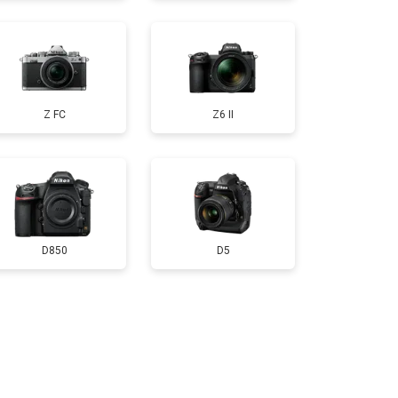
т 3300 ₽
Заказать
Z FC
Z6 II
т 3100 ₽
Заказать
D850
D5