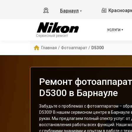
Красноарм
Барнаул
▼
УСЛУГИ
Сервисный ремонт
Главная
/
Фотоаппарат
/
D5300
Ремонт фотоаппарат
D5300 в Барнауле
Забудьте о проблемах с фотоаппаратом – обр
D5300! В нашем сервисном центре в Барнауле 
руках. Мы предлагаем полный спектр услуг: от
восстановления работы всех функций. Наши м
с глубокими знаниями и опытом в работе с тех