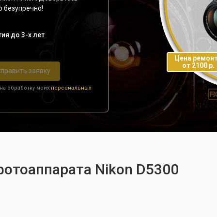
о безупречно!
ия до 3-х лет
Цена ремон
от 2100 р.
править заявку
 на обработку моих
персональных
фотоаппарата Nikon D5300