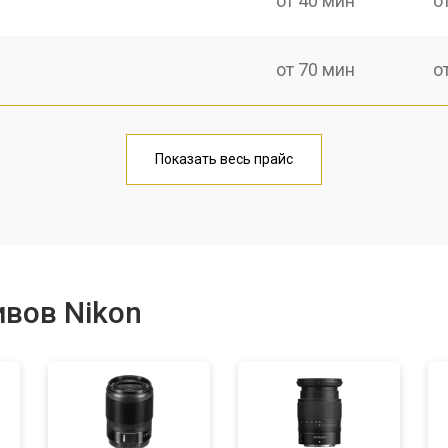
от 40 мин
о
от 70 мин
о
лаги
от 50 мин
о
Показать весь прайс
от 70 мин
о
от 60 мин
о
вов Nikon
лизатора
от 60 мин
о