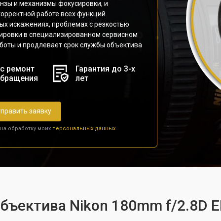
инзы и механизмы фокусировки, и
орректной работе всех функций.
ых искажениях, проблемах с резкостью
тировки в специализированном сервисном
аботы и продлевает срок службы объектива
с ремонт
Гарантия до 3-х
обращения
лет
править заявку
 на обработку моих
персональных данных.
бъектива Nikon 180mm f/2.8D ED