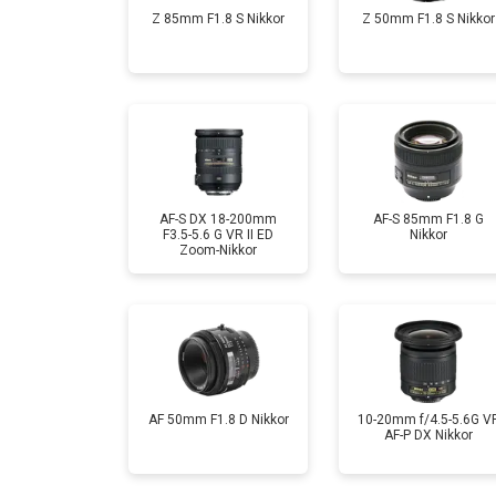
Z 85mm F1.8 S Nikkor
Z 50mm F1.8 S Nikkor
AF-S DX 18-200mm
AF-S 85mm F1.8 G
F3.5-5.6 G VR II ED
Nikkor
Zoom-Nikkor
AF 50mm F1.8 D Nikkor
10-20mm f/4.5-5.6G V
AF-P DX Nikkor