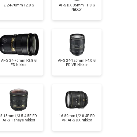
Z 24-70mm F2.8 S
AF-S DX 35mm F1.8 G
Nikkor
AF-S 24-70mm F2.8 G
AF-S 24-120mm F4.0 G
ED Nikkor
ED VR Nikkor
8-15mm f/3.5-4.5E ED
16-80mm f/2.8-4E ED
AF-S Fisheye Nikkor
VR AF-S DX Nikkor