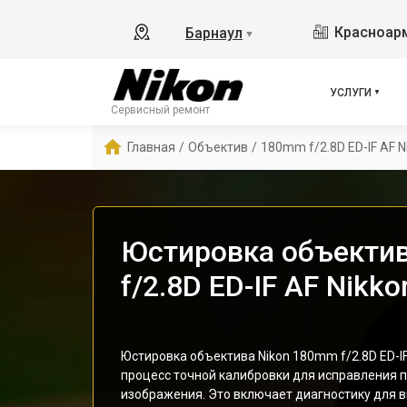
Красноарм
Барнаул
▼
УСЛУГИ
Сервисный ремонт
Главная
/
Объектив
/
180mm f/2.8D ED-IF AF N
Юстировка объекти
f/2.8D ED-IF AF Nikko
Юстировка объектива Nikon 180mm f/2.8D ED-IF 
процесс точной калибровки для исправления 
изображения. Это включает диагностику для в