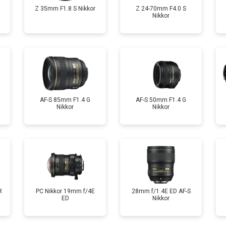
Z 35mm F1.8 S Nikkor
Z 24-70mm F4.0 S
Nikkor
AF-S 85mm F1.4 G
AF-S 50mm F1.4 G
Nikkor
Nikkor
R
PC Nikkor 19mm f/4E
28mm f/1.4E ED AF-S
ED
Nikkor