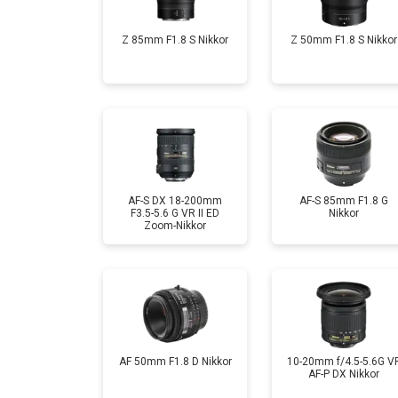
Z 85mm F1.8 S Nikkor
Z 50mm F1.8 S Nikkor
AF-S DX 18-200mm
AF-S 85mm F1.8 G
F3.5-5.6 G VR II ED
Nikkor
Zoom-Nikkor
AF 50mm F1.8 D Nikkor
10-20mm f/4.5-5.6G V
AF-P DX Nikkor