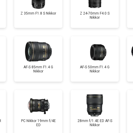
Z 35mm F1.8 S Nikkor
Z 24-70mm F4.0 S
Nikkor
AF-S 85mm F1.4 G
AF-S 50mm F1.4 G
Nikkor
Nikkor
R
PC Nikkor 19mm f/4E
28mm f/1.4E ED AF-S
ED
Nikkor