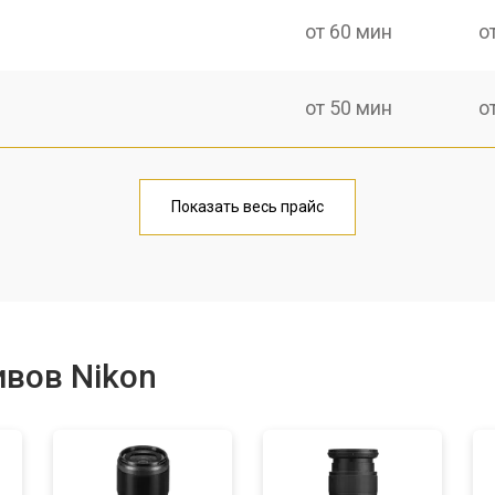
от 60 мин
о
от 50 мин
о
лаги
от 60 мин
о
Показать весь прайс
от 50 мин
о
от 80 мин
о
вов Nikon
от 40 мин
о
лизатора
от 80 мин
о