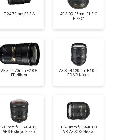
Z 24-70mm F2.8 S
AF-S DX 35mm F1.8 G
Nikkor
AF-S 24-70mm F2.8 G
AF-S 24-120mm F4.0 G
ED Nikkor
ED VR Nikkor
8-15mm f/3.5-4.5E ED
16-80mm f/2.8-4E ED
AF-S Fisheye Nikkor
VR AF-S DX Nikkor