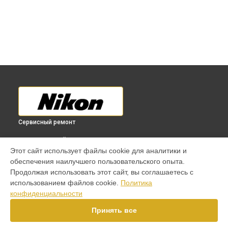
Сервисный ремонт
ВЫБЕРИ СВОЙ ГОРОД
Этот сайт использует файлы cookie для аналитики и
Юстировка объектива Nikon в
Краснодаре
обеспечения наилучшего пользовательского опыта.
Юстировка объектива Nikon в
Ростове-на-Дону
Продолжая использовать этот сайт, вы соглашаетесь с
Юстировка объектива Nikon в
Нижнем Новгороде
использованием файлов cookie.
Политика
конфиденциальности
Юстировка объектива Nikon в
Новосибирске
Юстировка объектива Nikon в
Челябинске
Принять все
Юстировка объектива Nikon в
Екатеринбурге